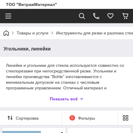
ТОО "ВитражМатериал"
Товары и услуги
Инструменты для резки и разлома сте
Угольники, линейки
Линейки и угольники для стекла используются совместно со
стеклорезами при непосредственной резке. Угольники и
линейки производства "Bohle" изготавливаются с
минимальным допуском на станках с числовым
программным управлением. Отличный материал и
тщательная обработка гарантируют качество, на которое
Показать всё
остальным остается только равняться. В настоящем разделе
нашего магазина представлен широкий выбор качественных
линеек и угольников для работы со стеклом.
Сортировка
0
Фильтры