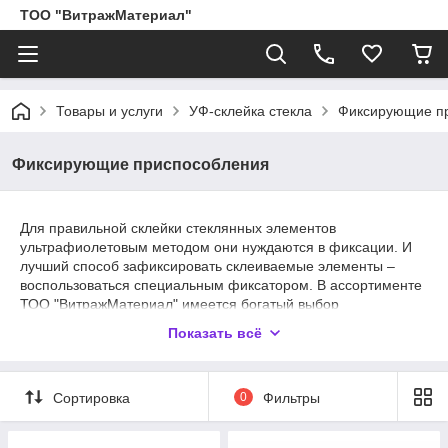
ТОО "ВитражМатериал"
Товары и услуги
УФ-склейка стекла
Фиксирующие п
Фиксирующие приспособления
Для правильной склейки стеклянных элементов
ультрафиолетовым методом они нуждаются в фиксации. И
лучший способ зафиксировать склеиваемые элементы –
воспользоваться специальным фиксатором. В ассортименте
ТОО "ВитражМатериал" имеется богатый выбор
классических фиксаторов с присосками для стекла, а также
Показать всё
щипцовых и магнитных приспособлений для скрепления
склеиваемых деталей. Все фиксаторы для склейки стекла
выполнены из высококачественных материалов, хорошо
Сортировка
0
Фильтры
справляются со своими функциями и имеют большой
рабочий ресурс.