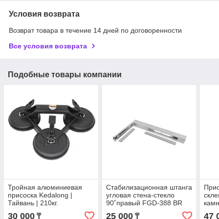
Условия возврата
Возврат товара в течение 14 дней по договоренности
Все условия возврата
Подобные товары компании
Тройная алюминиевая
Стабилизационная штанга
Прис
присоска Kedalong |
угловая стена-стекло
скле
Тайвань | 210кг.
90˚правый FGD-388 BR
кам
CR, хром
30 000
25 000
47 
₸
₸