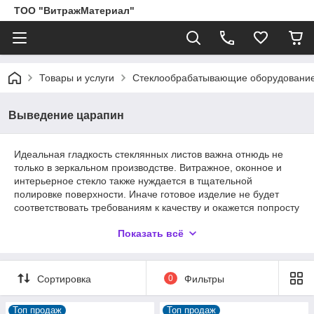
ТОО "ВитражМатериал"
Товары и услуги
Стеклообрабатывающие оборудование,
Выведение царапин
Идеальная гладкость стеклянных листов важна отнюдь не
только в зеркальном производстве. Витражное, оконное и
интерьерное стекло также нуждается в тщательной
полировке поверхности. Иначе готовое изделие не будет
соответствовать требованиям к качеству и окажется попросту
браком.
Показать всё
Для обработки поверхностей стеклянных изделий в
промышленности используются шлифовальные автоматы и
пескоструйные аппараты ленточного типа. Для избавления
Сортировка
0
Фильтры
же от царапин и прочих исправимых изъянов небольших
изделий оптимально использовать ручные шлифовальные
машины или же полировочные бруски. Полировочные
Топ продаж
Топ продаж