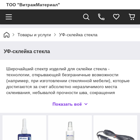
ТОО "ВитражМатериал"
Товары и услуги
УФ-склейка стекла
УФ-склейка стекла
Широчайший спектр изделий для склейки стекла -
технологии, открывающей безграничные возможности
(например, при изготовлении стеклянной мебели), которые
достигаются за счет абсолютно неразличимого места
склеивания, небывалой прочности шва, сокращения
времени обработки и снижения необходимых инвестиций в
Показать всё
оборудование. В этой главе вы найдете все, что нужно для
эффективного склеивания стекла (включая средства для
предварительной очистки поверхности, различные виды УФ-
клея.)