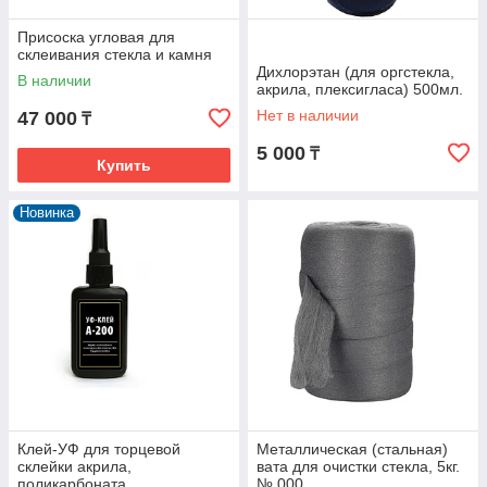
Присоска угловая для
склеивания стекла и камня
Дихлорэтан (для оргстекла,
В наличии
акрила, плексигласа) 500мл.
Нет в наличии
47 000
₸
5 000
₸
Купить
Новинка
Клей-УФ для торцевой
Металлическая (стальная)
склейки акрила,
вата для очистки стекла, 5кг.
поликарбоната,
№ 000