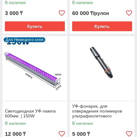
0,0127мм.)
В наличии
В наличии
3 000
60 000
₸
₸/рулон
Купить
Купить
Для Немецкого клея
УФ-фонарик, для
Светодиодная УФ-лампа
отверждения полимеров
600мм. | 150W
ультрафиолетового
облучения. 5W
В наличии
В наличии
12 000
5 000
₸
₸