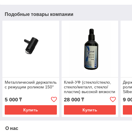
Подобные товары компании
Металлический держатель
Клей-УФ (стекло/стекло,
Дер
c режущим роликом 150°
стекло/металл, стекло/
роли
пластик) высокой вязкости
Silb
600мПа•с, 100гр.
мар
5 000
28 000
9 0
₸
₸
Купить
Купить
О нас