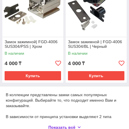
Замок зажимной| FGD-4006
Замок зажимной | FGD-4006
SUS304/PSS | Хром
SUS304/BL | Черный
В наличии
В наличии
4 000
4 000
₸
₸
Купить
Купить
В коллекции представлены замки самых популярных
конфигураций. Выбирайте то, что подходит именно Вам и
заказывайте.
В зависимости от принципа установки выделяют 2 типа
запорных устройств для стеклянных дверей:
под
Показать всё
сверление
и
зажимные
(
врезные
и
накладные
).