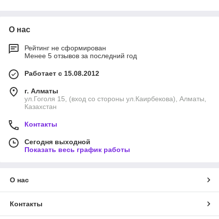
Преимуществом замков под сверление является их высокая
устойчивость к взлому и аккуратный внешний вид
(запирающий механизм скрыт внутри корпуса). В
О нас
механизмах зажимного типа для фиксации используются
специальные зажимные планки и сверление не требуется.
Рейтинг не сформирован
Это современная альтернатива врезным устройствам.
Менее 5 отзывов за последний год
Работает с 15.08.2012
г. Алматы
ул.Гоголя 15, (вход со стороны ул.Каирбекова), Алматы,
Казахстан
Контакты
Сегодня выходной
Показать весь график работы
О нас
Контакты