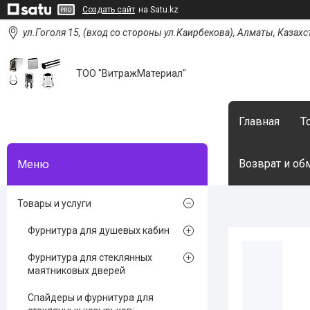
Создать сайт
на Satu.kz
ул.Гоголя 15, (вход со стороны ул.Каирбекова), Алматы, Казахс
ТОО "ВитражМатериал"
Главная
Т
Возврат и об
Товары и услуги
Фурнитура для душевых кабин
Фурнитура для стеклянных
маятниковых дверей
Спайдеры и фурнитура для