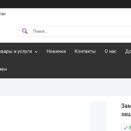
тан
овары и услуги
Новинки
Контакты
О нас
До
мен
Зам
защ