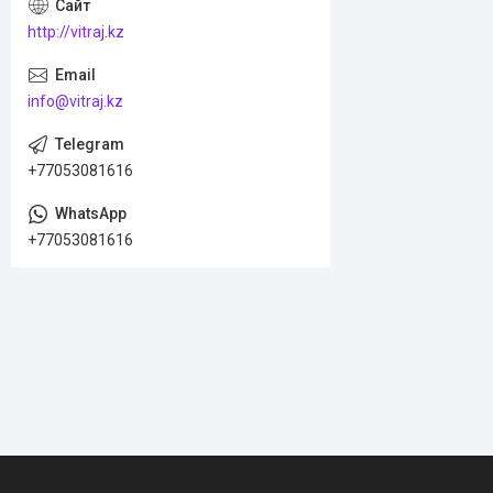
http://vitraj.kz
info@vitraj.kz
+77053081616
+77053081616