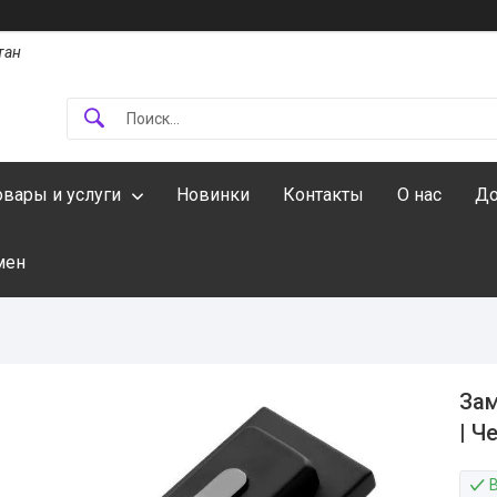
тан
овары и услуги
Новинки
Контакты
О нас
До
мен
Зам
| Ч