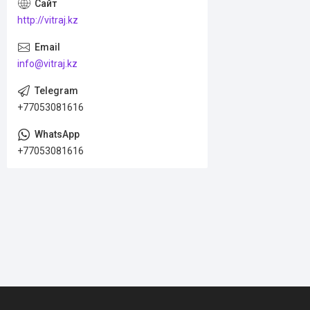
http://vitraj.kz
info@vitraj.kz
+77053081616
+77053081616