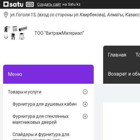
Создать сайт
на Satu.kz
ул.Гоголя 15, (вход со стороны ул.Каирбекова), Алматы, Казахс
ТОО "ВитражМатериал"
Главная
Т
Возврат и об
Товары и услуги
Фурнитура для душевых кабин
Фурнитура для стеклянных
маятниковых дверей
Спайдеры и фурнитура для