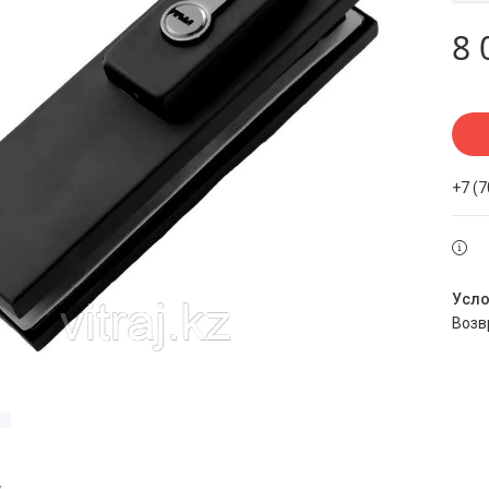
8 
+7 (
воз