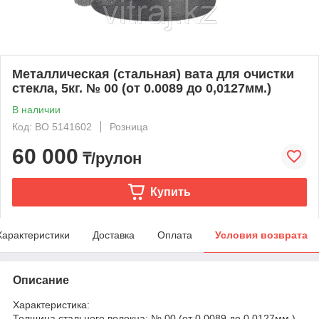
Металлическая (стальная) вата для очистки
стекла, 5кг. № 00 (от 0.0089 до 0,0127мм.)
В наличии
Код: BO 5141602
Розница
60 000
₸/рулон
Купить
Характеристики
Доставка
Оплата
Условия возврата
Описание
Характеристика:
Толщина стального волокна: № 00 (от 0.0089 до 0,0127мм.)