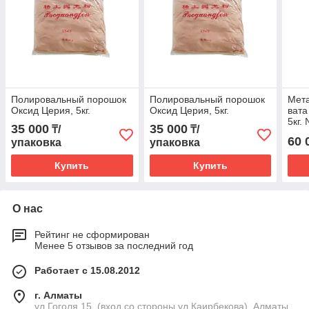
Полировальный порошок
Полировальный порошок
Мета
Оксид Церия, 5кг.
Оксид Церия, 5кг.
вата
5кг.
35 000
35 000
₸/
₸/
0,01
60 
упаковка
упаковка
Купить
Купить
О нас
Рейтинг не сформирован
Менее 5 отзывов за последний год
Работает с 15.08.2012
г. Алматы
ул.Гоголя 15, (вход со стороны ул.Каирбекова), Алматы,