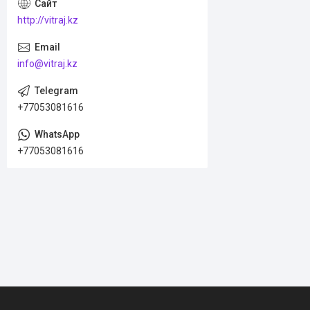
http://vitraj.kz
info@vitraj.kz
+77053081616
+77053081616