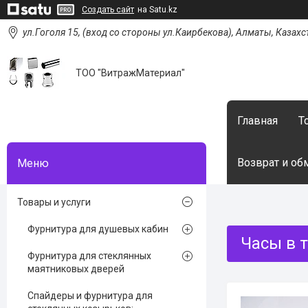
Создать сайт
на Satu.kz
ул.Гоголя 15, (вход со стороны ул.Каирбекова), Алматы, Казахс
ТОО "ВитражМатериал"
Главная
Т
Возврат и об
Товары и услуги
Фурнитура для душевых кабин
Часы в 
Фурнитура для стеклянных
маятниковых дверей
Спайдеры и фурнитура для