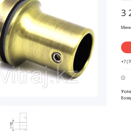
3 
Мини
+7 (
воз