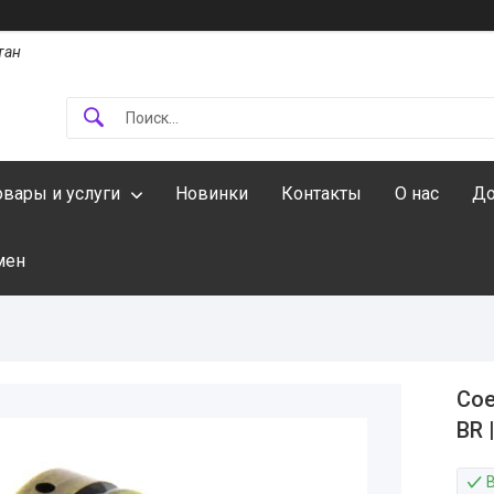
тан
овары и услуги
Новинки
Контакты
О нас
До
мен
Сое
BR 