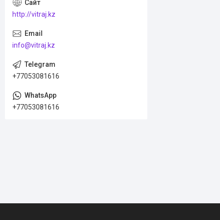
http://vitraj.kz
info@vitraj.kz
+77053081616
+77053081616