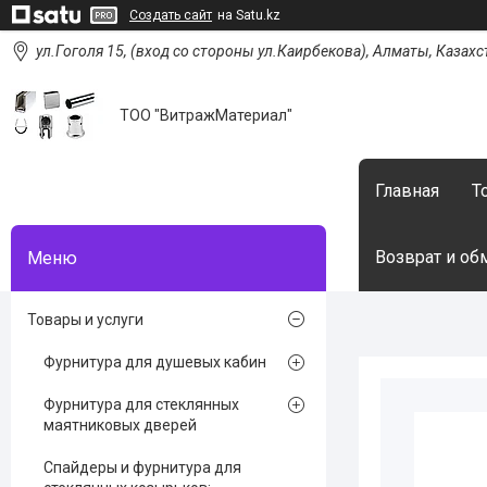
Создать сайт
на Satu.kz
ул.Гоголя 15, (вход со стороны ул.Каирбекова), Алматы, Казахс
ТОО "ВитражМатериал"
Главная
Т
Возврат и об
Товары и услуги
Фурнитура для душевых кабин
Фурнитура для стеклянных
маятниковых дверей
Спайдеры и фурнитура для