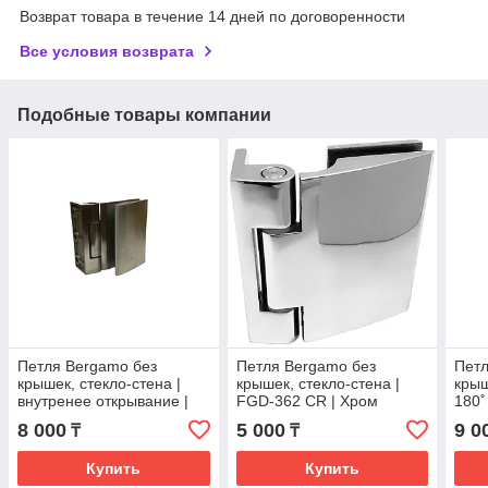
Возврат товара в течение 14 дней по договоренности
Все условия возврата
Подобные товары компании
Петля Bergamo без
Петля Bergamo без
Петл
крышек, стекло-стена |
крышек, стекло-стена |
крыш
внутренее открывание |
FGD-362 CR | Хром
180˚
FGD-382 SSS | Матовая
откр
8 000
5 000
9 0
₸
₸
SSS 
Купить
Купить