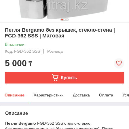
Петля Bergamo без крышек, стекло-стена |
FGD-362 SSS | Матовая
В наличии
Код: FGD-362 SSS
Розница
5 000
₸
Купить
Описание
Характеристики
Доставка
Оплата
Усл
Описание
Петля Bergamo
FGD-362 SSS стекло-стекло,
без декоративных крышек (без реза уплотнителя).
Петля