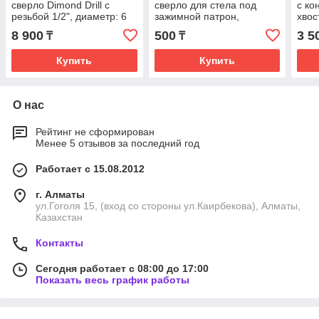
сверло Dimond Drill с
сверло для стела под
с ко
резьбой 1/2", диаметр: 6
зажимной патрон,
хвос
мм
диаметр: 6мм
8 900
500
3 5
₸
₸
Купить
Купить
О нас
Рейтинг не сформирован
Менее 5 отзывов за последний год
Работает с 15.08.2012
г. Алматы
ул.Гоголя 15, (вход со стороны ул.Каирбекова), Алматы,
Казахстан
Контакты
Сегодня работает с 08:00 до 17:00
Показать весь график работы