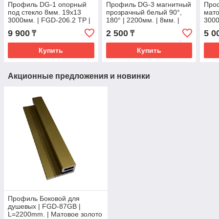
Профиль DG-1 опорный
Профиль DG-3 магнитный
Про
под стекло 8мм. 19х13
прозрачный белый 90°,
мато
3000мм. | FGD-206.2 TP |
180° | 2200мм. | 8мм. |
300
Золотая
FGD-105CL
9 900
2 500
5 0
₸
₸
Купить
Купить
Акционные предложения и новинки
Профиль Боковой для
душевых | FGD-87GB |
L=2200mm. | Матовое золото