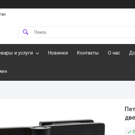
тан
овары и услуги
Новинки
Контакты
О нас
До
мен
Пет
две