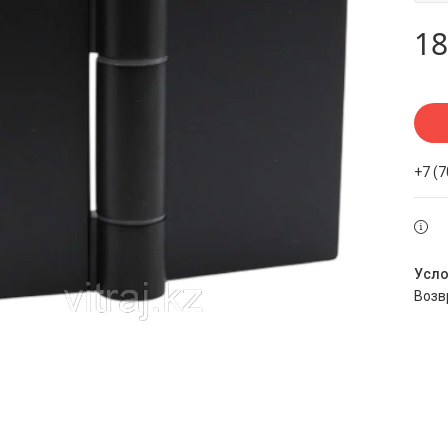
18
+7 (
воз