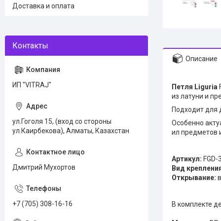
Доставка и оплата
Описание
ИП "VITRAJ"
Петля Liguria
из латуни и пр
Подходит для 
ул.Гоголя 15, (вход со стороны
Особенно акту
ул.Каирбекова), Алматы, Казахстан
ил предметов 
Артикул:
FGD-3
Дмитрий Мухортов
Вид крепления
Открывание:
в
+7 (705) 308-16-16
В комплекте д