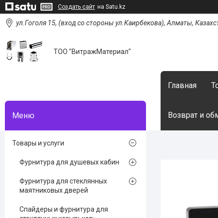
Создать сайт
на Satu.kz
ул.Гоголя 15, (вход со стороны ул.Каирбекова), Алматы, Казахс
ТОО "ВитражМатериал"
Главная
Т
Возврат и об
Товары и услуги
Фурнитура для душевых кабин
Фурнитура для стеклянных
маятниковых дверей
Спайдеры и фурнитура для