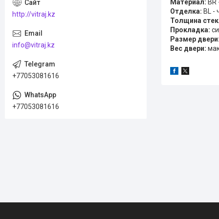
Материал:
BR 
Отделка:
BL -
http://vitraj.kz
Толщина стек
Прокладка:
си
Размер двери
info@vitraj.kz
Вес двери:
мак
+77053081616
+77053081616