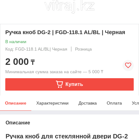
Ручка кноб DG-2 | FGD-118.1 AL/BL | Черная
В наличии
Код: FGD-118.1 AL/BL| Черная
Розница
2 000
₸
Минимальная сумма заказа на сайте — 5 000 ₸
Купить
Описание
Характеристики
Доставка
Оплата
Усл
Описание
Ручка кноб для стеклянной двери DG-2