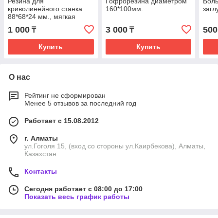
Резина для
Гофрорезина диаметром
Бол
криволинейного станка
160*100мм.
загл
88*68*24 мм., мягкая
1 000
3 000
500
₸
₸
Купить
Купить
О нас
Рейтинг не сформирован
Менее 5 отзывов за последний год
Работает с 15.08.2012
г. Алматы
ул.Гоголя 15, (вход со стороны ул.Каирбекова), Алматы,
Казахстан
Контакты
Сегодня работает с 08:00 до 17:00
Показать весь график работы