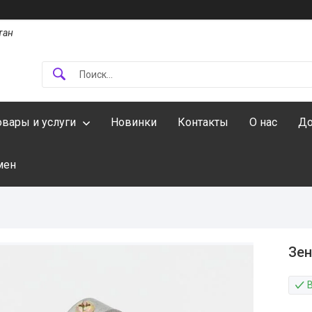
тан
овары и услуги
Новинки
Контакты
О нас
До
мен
Зен