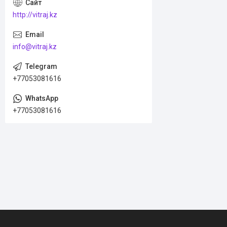
http://vitraj.kz
info@vitraj.kz
+77053081616
+77053081616