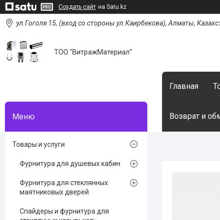
Создать сайт
на Satu.kz
ул.Гоголя 15, (вход со стороны ул.Каирбекова), Алматы, Казахс
ТОО "ВитражМатериал"
Главная
Т
Возврат и об
Товары и услуги
Фурнитура для душевых кабин
Фурнитура для стеклянных
маятниковых дверей
Спайдеры и фурнитура для