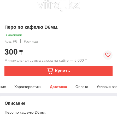
Перо по кафелю D6мм.
В наличии
Код: P6
Розница
300
₸
Минимальная сумма заказа на сайте — 5 000 ₸
Купить
ние
Характеристики
Доставка
Оплата
Условия во
Описание
Перо по кафелю D6мм.