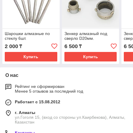
Шарошки алмазные по
Зенкер алмазный под
Зенк
стеклу 6шт.
сверло D20мм.
све
2 000
6 500
6 5
₸
₸
Купить
Купить
О нас
Рейтинг не сформирован
Менее 5 отзывов за последний год
Работает с 15.08.2012
г. Алматы
ул.Гоголя 15, (вход со стороны ул.Каирбекова), Алматы,
Казахстан
Контакты