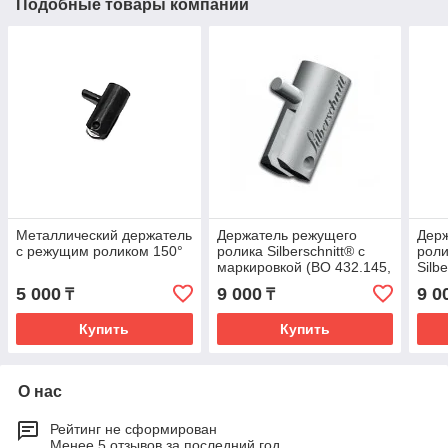
Подобные товары компании
Металлический держатель
Держатель режущего
Дер
c режущим роликом 150°
ролика Silberschnitt® с
роли
маркировкой (BO 432.145,
Silb
145°)
мар
5 000
9 000
9 0
₸
₸
Купить
Купить
О нас
Рейтинг не сформирован
Менее 5 отзывов за последний год