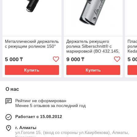
Металлический держатель
Держатель режущего
Плас
c режущим роликом 150°
ролика Silberschnitt® с
роли
маркировкой (BO 432.145,
Keda
145°)
5 000
9 000
5 0
₸
₸
Купить
Купить
О нас
Рейтинг не сформирован
Менее 5 отзывов за последний год
Работает с 15.08.2012
г. Алматы
ул.Гоголя 15, (вход со стороны ул.Каирбекова), Алматы,