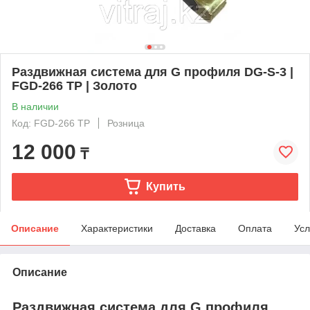
Раздвижная система для G профиля DG-S-3 |
FGD-266 TP | Золото
В наличии
Код: FGD-266 TP
Розница
12 000
₸
Купить
Описание
Характеристики
Доставка
Оплата
Усл
Описание
Раздвижная система для G профиля