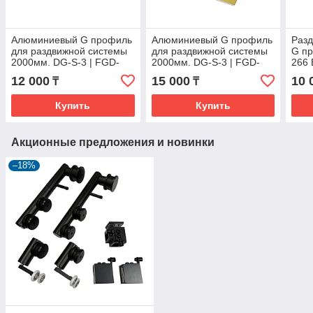
Алюминиевый G профиль
Алюминиевый G профиль
Разд
для раздвижной системы
для раздвижной системы
G пр
2000мм. DG-S-3 | FGD-
2000мм. DG-S-3 | FGD-
266 
266.3 CR | Хром
266.3 TP | Глянцевое
12 000
15 000
10 
₸
₸
золото
Купить
Купить
Акционные предложения и новинки
–18%