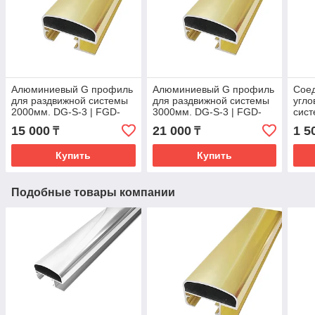
Алюминиевый G профиль
Алюминиевый G профиль
Сое
для раздвижной системы
для раздвижной системы
угло
2000мм. DG-S-3 | FGD-
3000мм. DG-S-3 | FGD-
сист
266.3 TP | Глянцевое
266.4 TP | Глянцевое
266.
15 000
21 000
1 5
₸
₸
золото
золото
Купить
Купить
Подобные товары компании