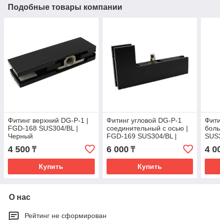
Подобные товары компании
Фитинг верхний DG-P-1 |
Фитинг угловой DG-P-1
Фити
FGD-168 SUS304/BL |
соединительный с осью |
боль
Черный
FGD-169 SUS304/BL |
SUS3
Черный
4 500
6 000
4 0
₸
₸
Купить
Купить
О нас
Рейтинг не сформирован