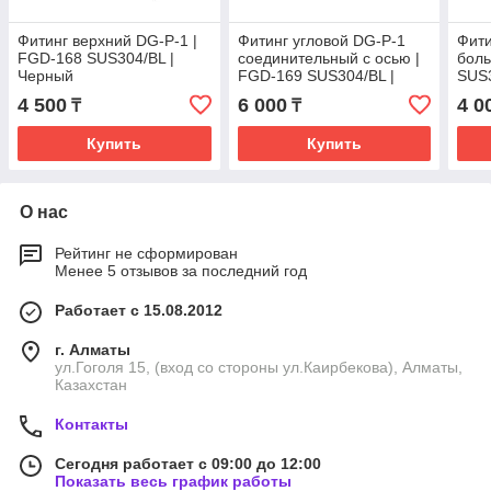
Фитинг верхний DG-P-1 |
Фитинг угловой DG-P-1
Фити
FGD-168 SUS304/BL |
соединительный с осью |
боль
Черный
FGD-169 SUS304/BL |
SUS3
Черный
4 500
6 000
4 0
₸
₸
Купить
Купить
О нас
Рейтинг не сформирован
Менее 5 отзывов за последний год
Работает с 15.08.2012
г. Алматы
ул.Гоголя 15, (вход со стороны ул.Каирбекова), Алматы,
Казахстан
Контакты
Сегодня работает с 09:00 до 12:00
Показать весь график работы