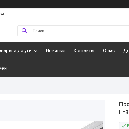
тан
овары и услуги
Новинки
Контакты
О нас
До
мен
Про
L=3