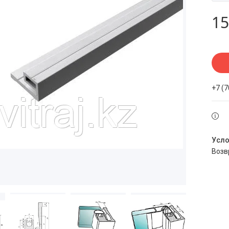
15
+7 (
воз