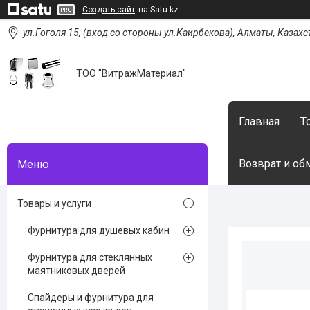
Создать сайт
на Satu.kz
ул.Гоголя 15, (вход со стороны ул.Каирбекова), Алматы, Казахс
ТОО "ВитражМатериал"
Главная
Т
Возврат и об
Товары и услуги
Фурнитура для душевых кабин
Фурнитура для стеклянных
маятниковых дверей
Спайдеры и фурнитура для