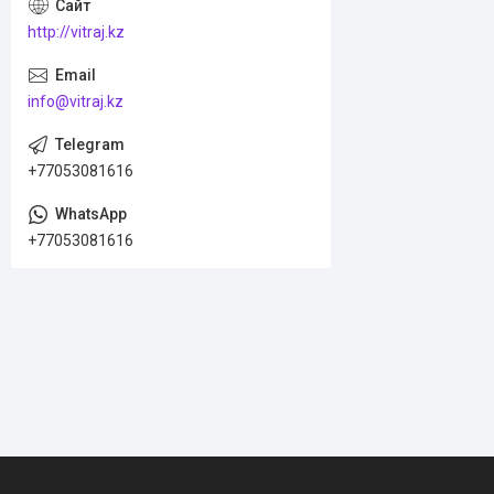
http://vitraj.kz
info@vitraj.kz
+77053081616
+77053081616