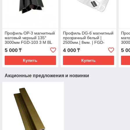
Профиль OP-3 магнитный
Профиль DG-6 магнитный
Про
матовый черный 135°
прозрачный белый |
мато
3000мм FGD-103 3 M BL
2500мм.| 8мм. | FGD-
300
386/2.5 CL
5 000
4 000
5 0
₸
₸
Купить
Купить
Акционные предложения и новинки