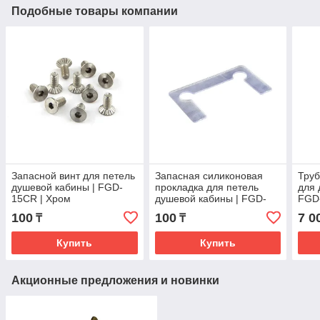
Подобные товары компании
Запасной винт для петель
Запасная силиконовая
Труб
душевой кабины | FGD-
прокладка для петель
для 
15CR | Хром
душевой кабины | FGD-
FGD-
16CR | Хром
100
100
7 0
₸
₸
Купить
Купить
Акционные предложения и новинки