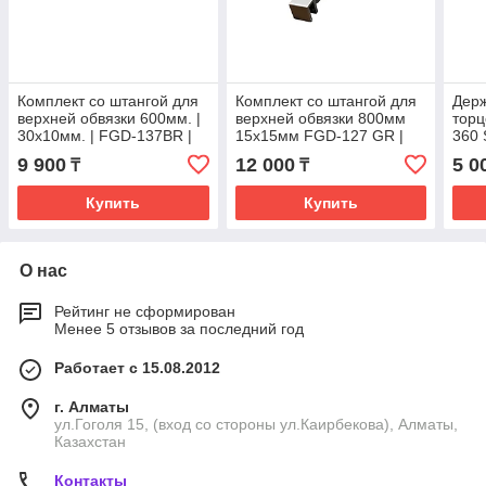
Комплект со штангой для
Комплект со штангой для
Держ
верхней обвязки 600мм. |
верхней обвязки 800мм
торц
30х10мм. | FGD-137BR |
15х15мм FGD-127 GR |
360 
Бронзовый
Оружейная сталь
Бро
9 900
12 000
5 0
₸
₸
Купить
Купить
О нас
Рейтинг не сформирован
Менее 5 отзывов за последний год
Работает с 15.08.2012
г. Алматы
ул.Гоголя 15, (вход со стороны ул.Каирбекова), Алматы,
Казахстан
Контакты