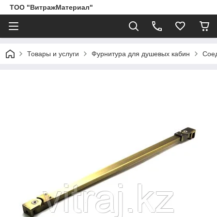
ТОО "ВитражМатериал"
Товары и услуги
Фурнитура для душевых кабин
Соед