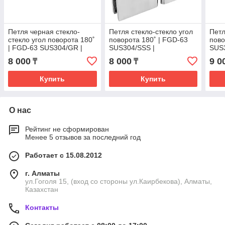
Петля черная стекло-
Петля стекло-стекло угол
Петл
стекло угол поворота 180˚
поворота 180˚ | FGD-63
пово
| FGD-63 SUS304/GR |
SUS304/SSS |
SUS3
Оружейная сталь
Нержавейка/Матовая
8 000
8 000
9 0
₸
₸
Купить
Купить
О нас
Рейтинг не сформирован
Менее 5 отзывов за последний год
Работает с 15.08.2012
г. Алматы
ул.Гоголя 15, (вход со стороны ул.Каирбекова), Алматы,
Казахстан
Контакты