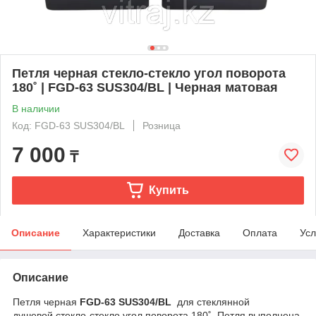
Петля черная стекло-стекло угол поворота
180˚ | FGD-63 SUS304/BL | Черная матовая
В наличии
Код: FGD-63 SUS304/BL
Розница
7 000
₸
Купить
Описание
Характеристики
Доставка
Оплата
Усл
Описание
Петля черная
FGD-63 SUS304/BL
для стеклянной
душевой стекло-стекло угол поворота 180˚. Петля выполнена