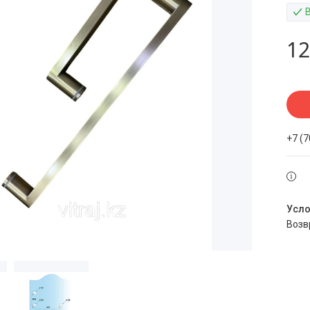
12
+7 (
воз