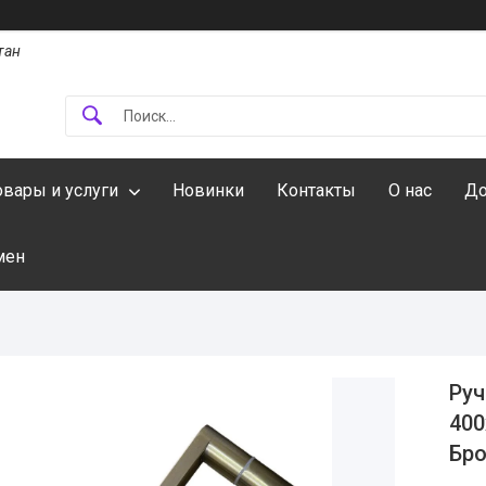
тан
овары и услуги
Новинки
Контакты
О нас
До
мен
Руч
400
Бро