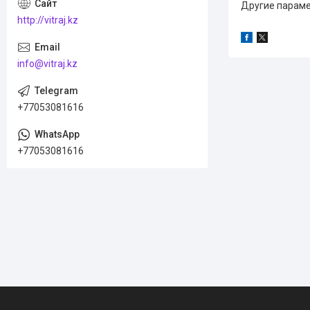
Другие параме
http://vitraj.kz
info@vitraj.kz
+77053081616
+77053081616