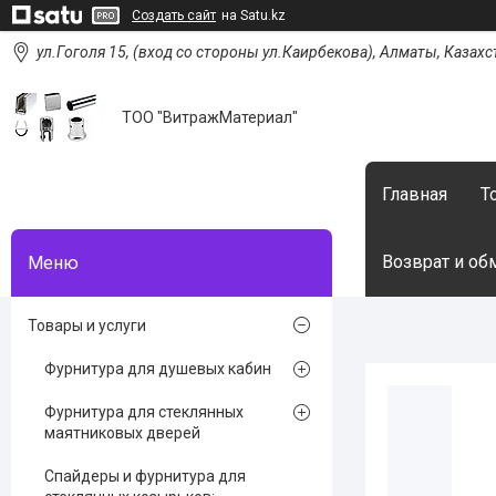
Создать сайт
на Satu.kz
ул.Гоголя 15, (вход со стороны ул.Каирбекова), Алматы, Казахс
ТОО "ВитражМатериал"
Главная
Т
Возврат и об
Товары и услуги
Фурнитура для душевых кабин
Фурнитура для стеклянных
маятниковых дверей
Спайдеры и фурнитура для