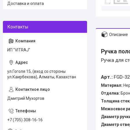
Доставка и оплата
Описание
ИП "VITRAJ"
Ручка
пол
Ручка для с
ул.Гоголя 15, (вход со стороны
Арт.:
FGD-32
ул.Каирбекова), Алматы, Казахстан
Материал:
Нер
Отделка:
Брон
Дмитрий Мухортов
Толщина стек
Межосевое ра
Диаметр ручк
+7 (705) 308-16-16
Диаметр отвер