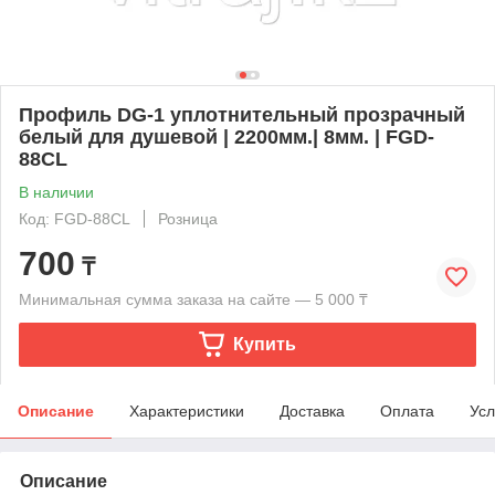
Профиль DG-1 уплотнительный прозрачный
белый для душевой | 2200мм.| 8мм. | FGD-
88CL
В наличии
Код: FGD-88CL
Розница
700
₸
Минимальная сумма заказа на сайте — 5 000 ₸
Купить
Описание
Характеристики
Доставка
Оплата
Усл
Описание