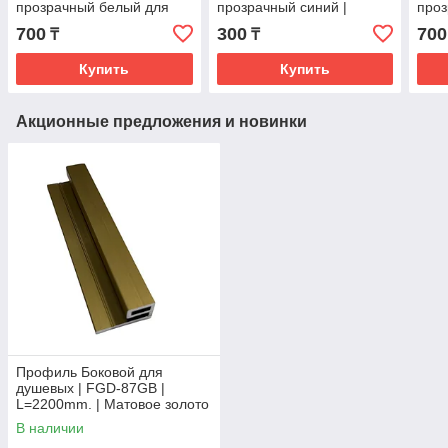
прозрачный белый для
прозрачный синий |
проз
душевой с хлястиком
2200мм. | 8мм. | FGD-
душе
700
300
700
₸
₸
16мм. | 2200мм.| FGD-
90CR
FGD
89CL
Купить
Купить
Акционные предложения и новинки
Профиль Боковой для
душевых | FGD-87GB |
L=2200mm. | Матовое золото
В наличии