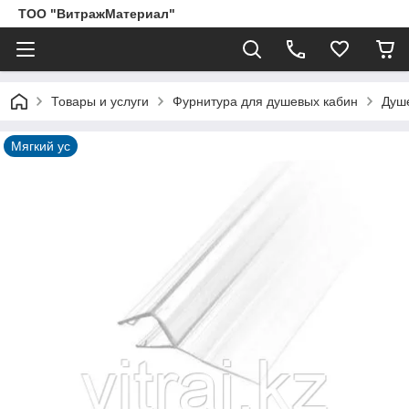
ТОО "ВитражМатериал"
Товары и услуги
Фурнитура для душевых кабин
Душ
Мягкий ус