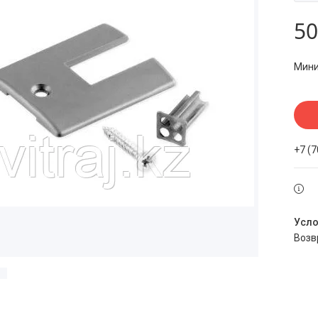
50
Мини
+7 (
воз