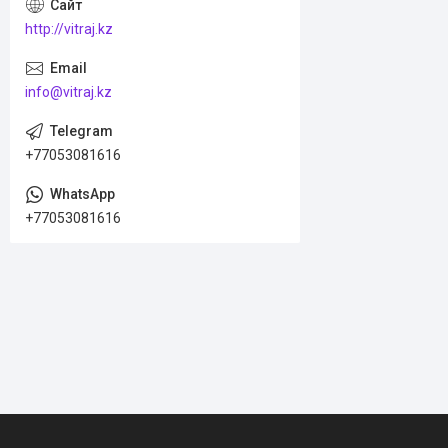
http://vitraj.kz
info@vitraj.kz
+77053081616
+77053081616