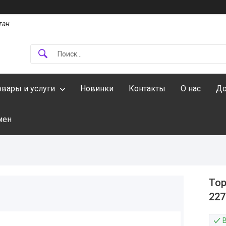
тан
овары и услуги
Новинки
Контакты
О нас
До
мен
Тор
227