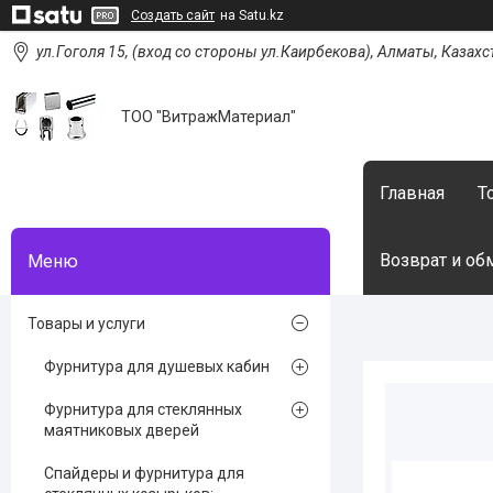
Создать сайт
на Satu.kz
ул.Гоголя 15, (вход со стороны ул.Каирбекова), Алматы, Казахс
ТОО "ВитражМатериал"
Главная
Т
Возврат и об
Товары и услуги
Фурнитура для душевых кабин
Фурнитура для стеклянных
маятниковых дверей
Спайдеры и фурнитура для