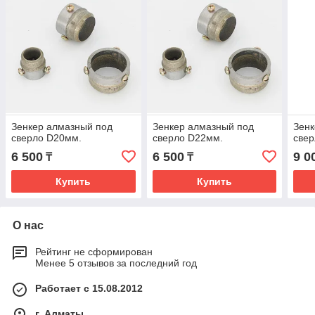
Зенкер алмазный под
Зенкер алмазный под
Зенк
сверло D20мм.
сверло D22мм.
све
6 500
6 500
9 0
₸
₸
Купить
Купить
О нас
Рейтинг не сформирован
Менее 5 отзывов за последний год
Работает с 15.08.2012
г. Алматы