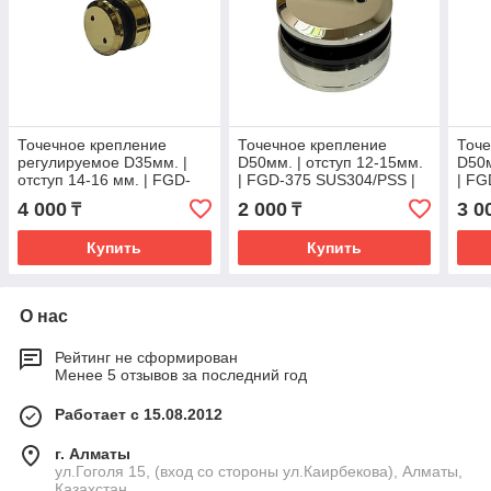
Точечное крепление
Точечное крепление
Точе
регулируемое D35мм. |
D50мм. | отступ 12-15мм.
D50м
отступ 14-16 мм. | FGD-
| FGD-375 SUS304/PSS |
| FG
368 SUS304/TP | Золото
Хром
Хро
4 000
2 000
3 0
₸
₸
Купить
Купить
О нас
Рейтинг не сформирован
Менее 5 отзывов за последний год
Работает с 15.08.2012
г. Алматы
ул.Гоголя 15, (вход со стороны ул.Каирбекова), Алматы,
Казахстан