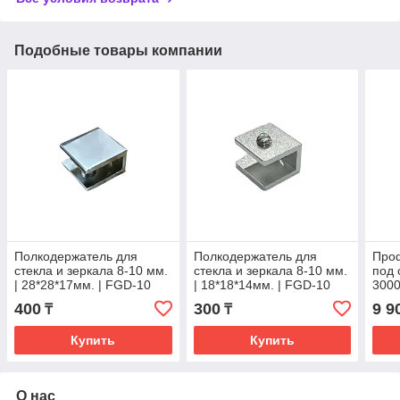
Подобные товары компании
Полкодержатель для
Полкодержатель для
Про
стекла и зеркала 8-10 мм.
стекла и зеркала 8-10 мм.
под 
| 28*28*17мм. | FGD-10
| 18*18*14мм. | FGD-10
3000
CR | Хром
CR | Хром
Зол
400
300
9 9
₸
₸
Купить
Купить
О нас