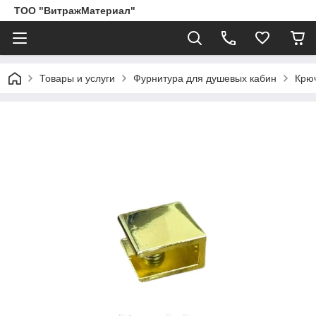
ТОО "ВитражМатериал"
Товары и услуги
Фурнитура для душевых кабин
Крюч