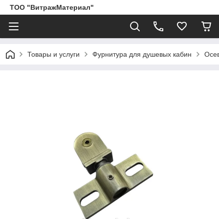
ТОО "ВитражМатериал"
Товары и услуги
Фурнитура для душевых кабин
Осе