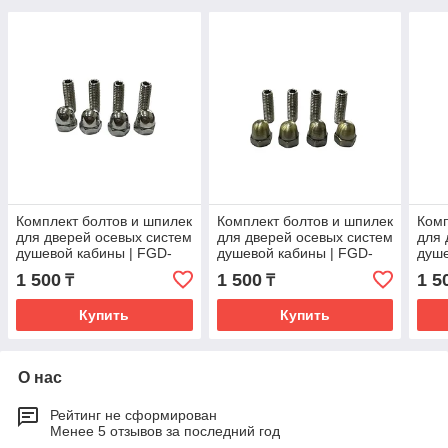
Комплект болтов и шпилек
Комплект болтов и шпилек
Комп
для дверей осевых систем
для дверей осевых систем
для 
душевой кабины | FGD-
душевой кабины | FGD-
душе
520CR | Хром
520BR | Бронзовый
520T
1 500
1 500
1 5
₸
₸
Купить
Купить
О нас
Рейтинг не сформирован
Менее 5 отзывов за последний год