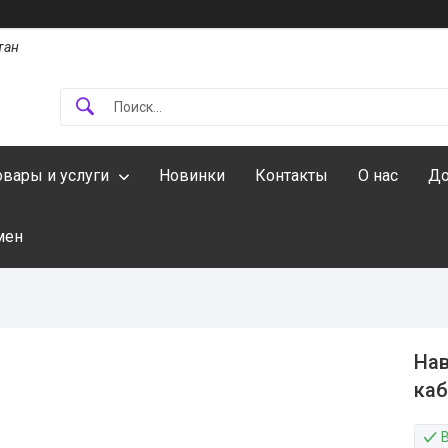
тан
овары и услуги
Новинки
Контакты
О нас
До
мен
Нав
каб