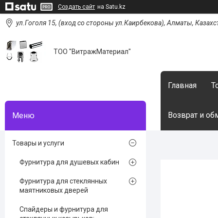
Создать сайт
на Satu.kz
ул.Гоголя 15, (вход со стороны ул.Каирбекова), Алматы, Казахс
ТОО "ВитражМатериал"
Главная
Т
Возврат и об
Товары и услуги
Фурнитура для душевых кабин
Фурнитура для стеклянных
маятниковых дверей
Спайдеры и фурнитура для