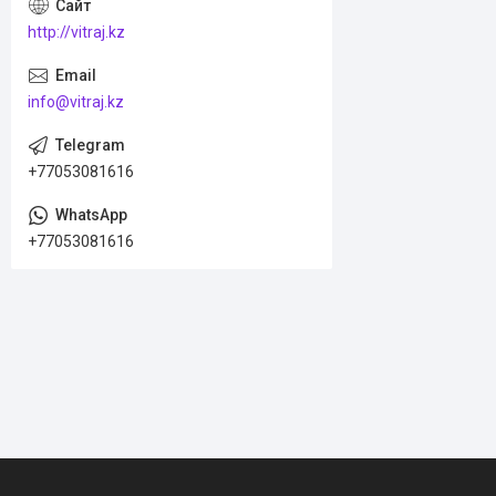
http://vitraj.kz
info@vitraj.kz
+77053081616
+77053081616