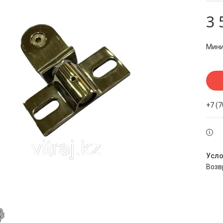
3 
Мини
+7 (
воз