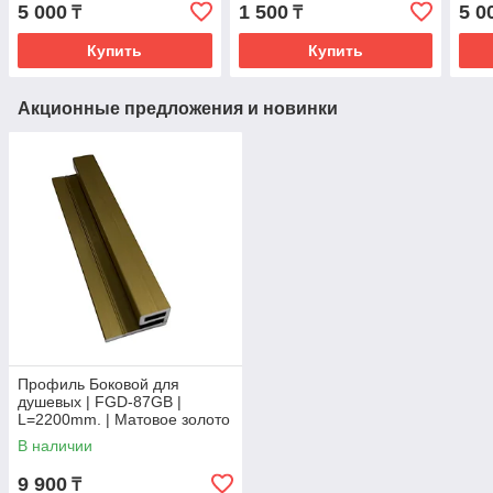
| FGD-91.1 M/BL
5 000
1 500
5 0
₸
₸
Купить
Купить
Акционные предложения и новинки
Профиль Боковой для
душевых | FGD-87GB |
L=2200mm. | Матовое золото
В наличии
9 900
₸