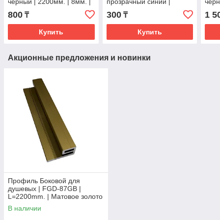
черный | 2200мм. | 8мм. |
прозрачный синий |
черн
FGD-94 M/BL
2200мм. | 8мм. | FGD-
| FG
800
300
1 5
₸
₸
90CR
Купить
Купить
Акционные предложения и новинки
Профиль Боковой для
душевых | FGD-87GB |
L=2200mm. | Матовое золото
В наличии