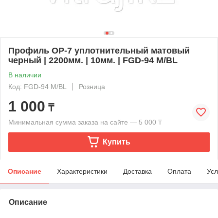
Профиль OP-7 уплотнительный матовый
черный | 2200мм. | 10мм. | FGD-94 M/BL
В наличии
Код: FGD-94 M/BL
Розница
1 000
₸
Минимальная сумма заказа на сайте — 5 000 ₸
Купить
Описание
Характеристики
Доставка
Оплата
Усл
Описание