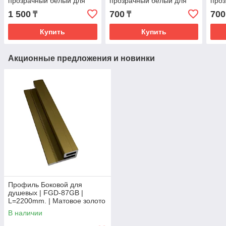
прозрачный белый для
прозрачный белый для
проз
душевой | 3000мм.| 10мм.
душевой с хлястиком
душе
1 500
700
700
₸
₸
| FGD-89.1CL
16мм. | 2200мм.| FGD-
FGD
89CL
Купить
Купить
Акционные предложения и новинки
Профиль Боковой для
душевых | FGD-87GB |
L=2200mm. | Матовое золото
В наличии