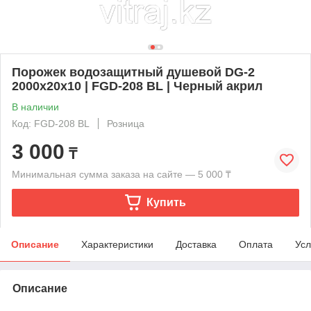
Порожек водозащитный душевой DG-2
2000х20х10 | FGD-208 BL | Черный акрил
В наличии
Код: FGD-208 BL
Розница
3 000
₸
Минимальная сумма заказа на сайте — 5 000 ₸
Купить
Описание
Характеристики
Доставка
Оплата
Усл
Описание