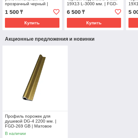
прозрачный черный |
19Х13 L-3000 мм. | FGD-
19Х1
3000мм. | 10мм. | FGD-
206.2 BL |Черный
206.
1 500
6 500
5 0
₸
₸
89.1 M/BL
Купить
Купить
Акционные предложения и новинки
Профиль порожек для
душевой DG-4 2200 мм. |
FGD-269 GB | Матовое
золото
В наличии