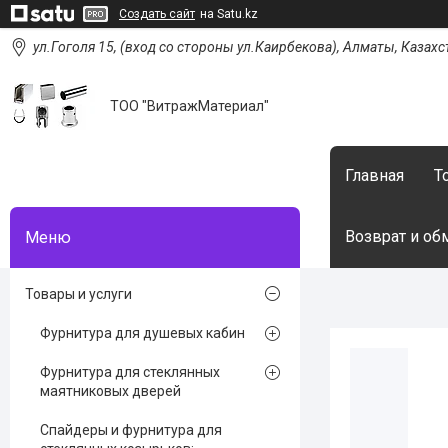
Создать сайт
на Satu.kz
ул.Гоголя 15, (вход со стороны ул.Каирбекова), Алматы, Казахс
ТОО "ВитражМатериал"
Главная
Т
Возврат и об
Товары и услуги
Фурнитура для душевых кабин
Фурнитура для стеклянных
маятниковых дверей
Спайдеры и фурнитура для