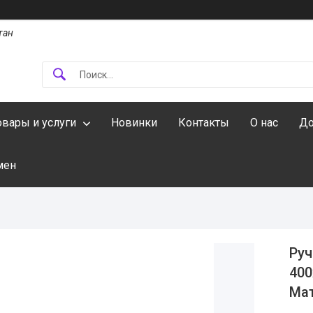
тан
овары и услуги
Новинки
Контакты
О нас
До
мен
Руч
400
Ма