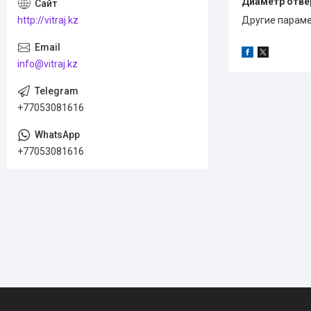
Диаметр отвер
http://vitraj.kz
Другие параме
info@vitraj.kz
+77053081616
+77053081616