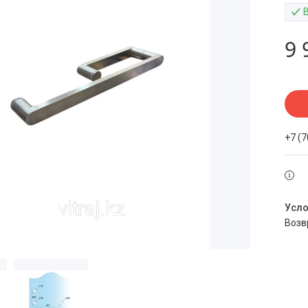
9 
+7 (
воз