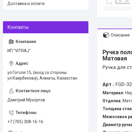
Доставка и оплата
Описание
ИП "VITRAJ"
Ручка пол
Матовая
Ручка для с
ул.Гоголя 15, (вход со стороны
ул.Каирбекова), Алматы, Казахстан
Арт.:
FGD-32
Материал:
Нер
Дмитрий Мухортов
Отделка:
Мат
Толщина стек
Межосевое ра
+7 (705) 308-16-16
Диаметр ручк