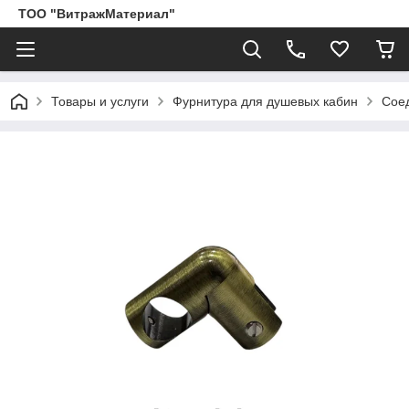
ТОО "ВитражМатериал"
Товары и услуги
Фурнитура для душевых кабин
Соед