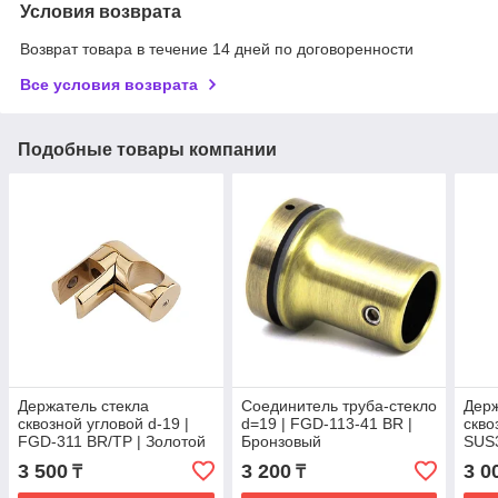
Условия возврата
Возврат товара в течение 14 дней по договоренности
Все условия возврата
Подобные товары компании
Держатель стекла
Соединитель труба-стекло
Держ
сквозной угловой d-19 |
d=19 | FGD-113-41 BR |
скво
FGD-311 BR/TP | Золотой
Бронзовый
SUS3
3 500
3 200
3 0
₸
₸