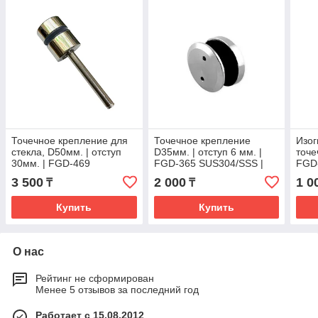
Точечное крепление для
Точечное крепление
Изог
стекла, D50мм. | отступ
D35мм. | отступ 6 мм. |
точе
30мм. | FGD-469
FGD-365 SUS304/SSS |
FGD
SUS304/PSS | Хром
Матовый
3 500
2 000
1 0
₸
₸
Купить
Купить
О нас
Рейтинг не сформирован
Менее 5 отзывов за последний год
Работает с 15.08.2012