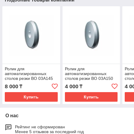
Ролик для
Ролик для
Роли
автоматизированных
автоматизированных
авт
столов резки BO 03A145
столов резки BO 03A150
стол
8 000
4 000
4 0
₸
₸
Купить
Купить
О нас
Рейтинг не сформирован
Менее 5 отзывов за последний год