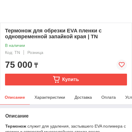
Термонож для обрезки EVA пленки с
одновременной запайкой края | TN
В наличии
Код: TN
Розница
75 000
₸
Купить
Описание
Характеристики
Доставка
Оплата
Усл
Описание
Термонож
служит для удаления, застывшего EVA полимера с
кромки и отверстий многослойного стекла после