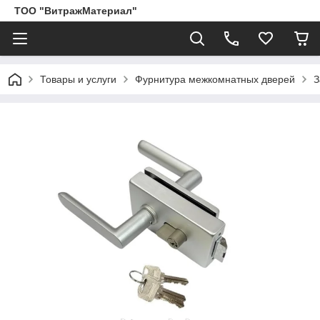
ТОО "ВитражМатериал"
Товары и услуги
Фурнитура межкомнатных дверей
З