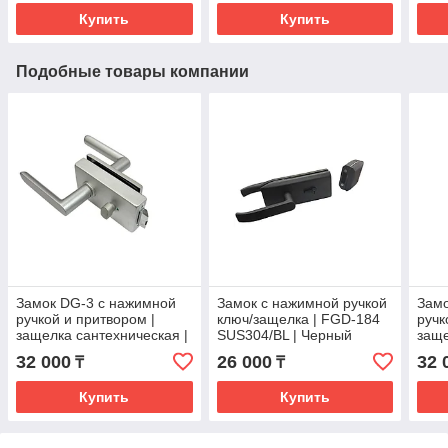
Купить
Купить
Подобные товары компании
Замок DG-3 с нажимной
Замок с нажимной ручкой
Замо
ручкой и притвором |
ключ/защелка | FGD-184
ручк
защелка сантехническая |
SUS304/BL | Черный
заще
FGD-314 AL
FGD
32 000
26 000
32 
₸
₸
Купить
Купить