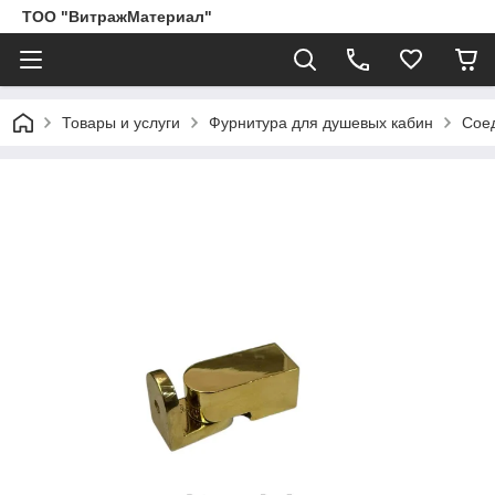
ТОО "ВитражМатериал"
Товары и услуги
Фурнитура для душевых кабин
Соед