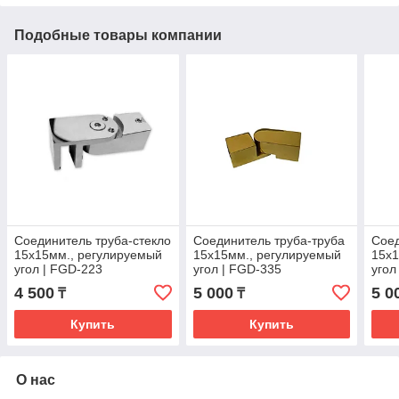
Подобные товары компании
Соединитель труба-стекло
Соединитель труба-труба
Соед
15х15мм., регулируемый
15х15мм., регулируемый
15х1
угол | FGD-223
угол | FGD-335
угол
SUS304/PSS | Хром
SUS304/TP | Золотой
SUS3
4 500
5 000
5 0
₸
₸
Купить
Купить
О нас